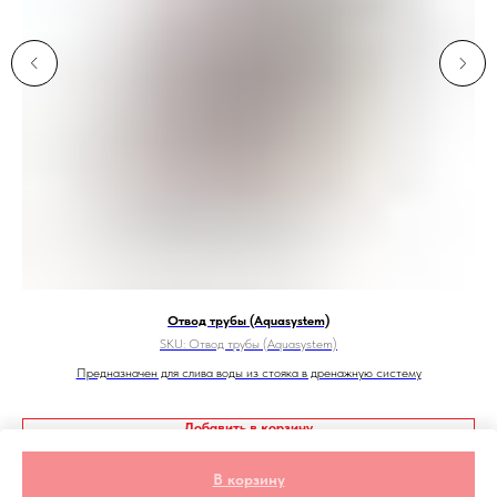
Отвод трубы (Aquasystem)
SKU:
Отвод трубы (Aquasystem)
Предназначен для слива воды из стояка в дренажную систему
Пр
Добавить в корзину
В корзину