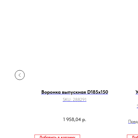
00х2000
Воронка выпускная D185х150
SKU:
288291
1 958,04
р.
Пред
Добавить в корзину
Доб