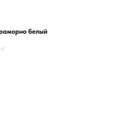
Мраморно белый
) С