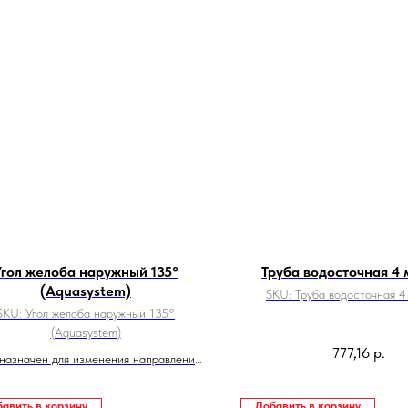
Угол желоба наружный 135°
Труба водосточная 4 
(Aquasystem)
SKU:
Труба водосточная 4
SKU:
Угол желоба наружный 135°
(Aquasystem)
777,16
р.
назначен для изменения направления
движения воды
авить в корзину
Добавить в корзину