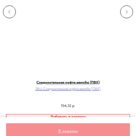
Соединительная муфта желоба (ПВХ)
SKU:
Соединительная муфта желоба (ПВХ)
Пр
104,32
р.
Добавить в корзину
В корзину