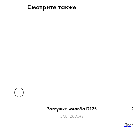
Смотрите также
50х1000
Заглушка желоба D125
SKU:
289042
Пред