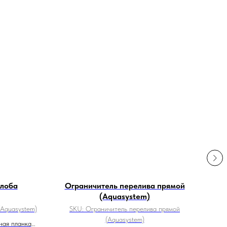
елоба
Ограничитель перелива прямой
(Aquasystem)
(Aquasystem)
SKU:
Ограничитель перелива прямой
(Aquasystem)
ная планка