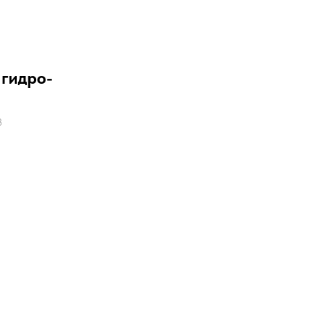
 гидро-
3