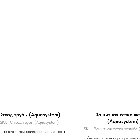
Отвод трубы (Aquasystem)
Защитная сетка ж
(Aquasystem)
SKU:
Отвод трубы (Aquasystem)
SKU:
Защитная сетка желоба 
назначен для слива воды из стояка в
дренажную систему
Алюминиевая перфорирован