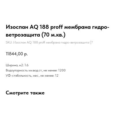
Изоспан AQ 188 proff мембрана гидро-
ветрозащита (70 м.кв.)
SKU:
Изоспан AQ 188 proff мембрана гидро-ветрозащита (7
11844,00
р.
Ширина, м2: 1.6
Водоупорность мм.вод.ст., не менее: 1200
УФ-стабильность, мес., не менее: 12
Смотрите также