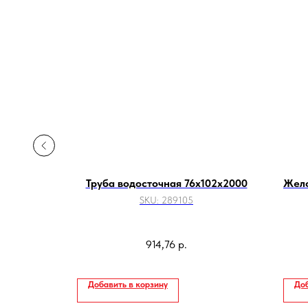
нки)
Труба водосточная 76х102х2000
Жело
SKU:
289105
Aquasystem)
досточного
914,76
р.
осторонних
т.д
Добавить в корзину
Доб