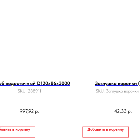
б водосточный D120х86х3000
Заглушка воронки 
SKU:
288911
SKU:
Заглушка воронки
997,92
р.
42,33
р.
авить в корзину
Добавить в корзину