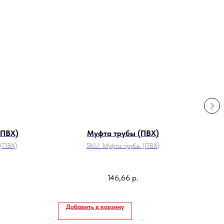
(ПВХ)
Муфта трубы (ПВХ)
Вор
 (ПВХ)
SKU:
Муфта трубы (ПВХ)
SK
146,66
р.
П
Добавить в корзину
До