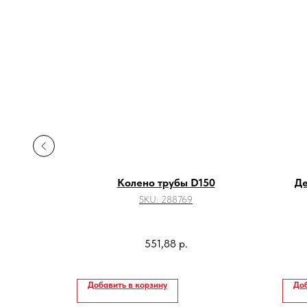
00х2000
Колено трубы D150
Де
SKU:
288769
551,88
р.
Добавить в корзину
Доб