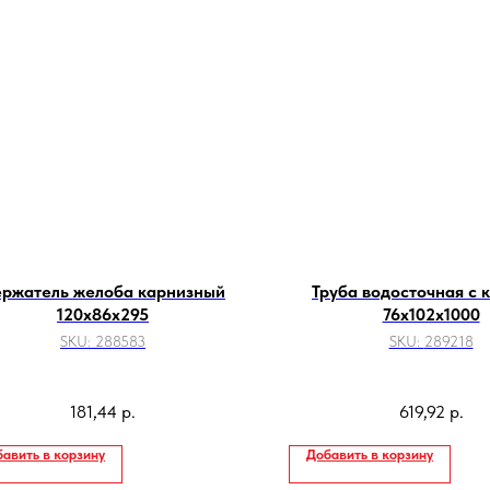
ржатель желоба карнизный
Труба водосточная с 
120х86х295
76х102х1000
SKU:
288583
SKU:
289218
181,44
р.
619,92
р.
авить в корзину
Добавить в корзину