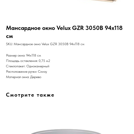
Мансардное окно Velux GZR 3050B 94x118
см
SKU:
Мансардное окно Velux GZR 3050B 94x118 см
Размер окна: 94x118 см
Площадь остекления: 0,75 м2
Стеклопакет: Однокамерный
Расположение ручки: Снизу
Материал окна: Дерево
Смотрите также