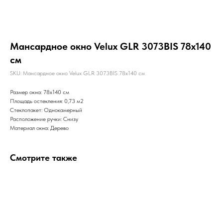
Мансардное окно Velux GLR 3073BIS 78x140
см
SKU:
Мансардное окно Velux GLR 3073BIS 78x140 см
Размер окна: 78x140 см
Площадь остекления: 0,73 м2
Стеклопакет: Однокамерный
Расположение ручки: Снизу
Материал окна: Дерево
Смотрите также