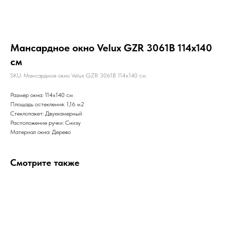
Мансардное окно Velux GZR 3061B 114x140
см
SKU:
Мансардное окно Velux GZR 3061B 114x140 см
Размер окна: 114x140 см
Площадь остекления: 1,16 м2
Стеклопакет: Двухкамерный
Расположение ручки: Снизу
Материал окна: Дерево
Смотрите также