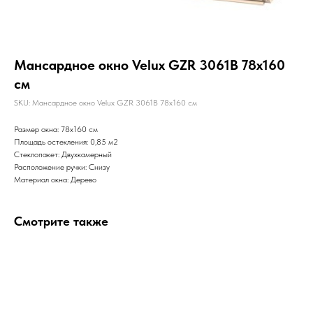
Мансардное окно Velux GZR 3061B 78x160
см
SKU:
Мансардное окно Velux GZR 3061B 78x160 см
Размер окна: 78x160 см
Площадь остекления: 0,85 м2
Стеклопакет: Двухкамерный
Расположение ручки: Снизу
Материал окна: Дерево
Смотрите также