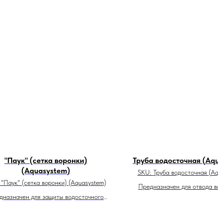
"Паук" (сетка воронки)
Труба водосточная (Aq
(Aquasystem)
SKU:
Труба водосточная (A
:
"Паук" (сетка воронки) (Aquasystem)
Предназначен для отвода в
дназначен для защиты водосточного
фасада здания
ка от попадания в него посторонних
предметов, мусора и т.д