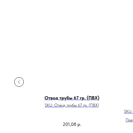
ий 135
Отвод трубы 67 гр. (ПВХ)
SKU:
Отвод трубы 67 гр. (ПВХ)
SKU
Пре
201,08
р.
стоя