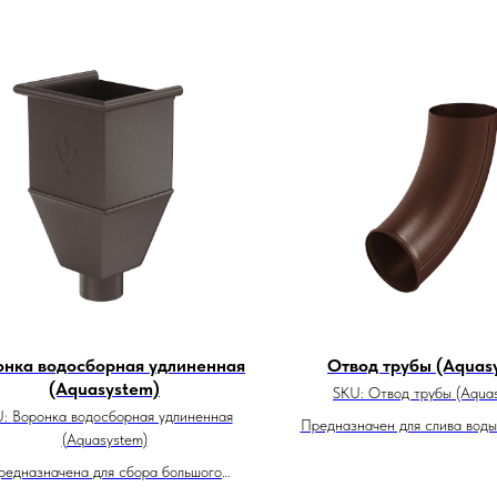
онка водосборная удлиненная
Отвод трубы (Aquas
(Aquasystem)
SKU:
Отвод трубы (Aqua
U:
Воронка водосборная удлиненная
Предназначен для слива воды 
(Aquasystem)
дренажную систем
редназначена для сбора большого
количества воды