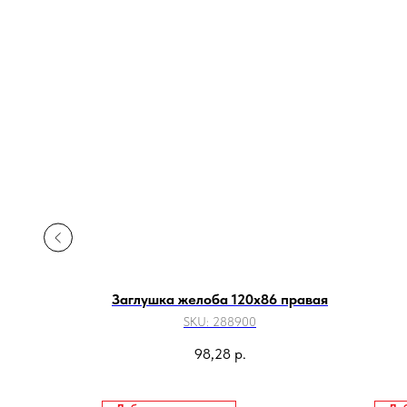
00
Заглушка желоба 120х86 правая
SKU:
288900
98,28
р.