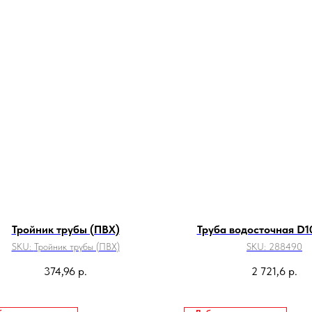
Тройник трубы (ПВХ)
Труба водосточная D1
SKU:
Тройник трубы (ПВХ)
SKU:
288490
374,96
р.
2 721,6
р.