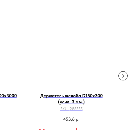
00х3000
Держатель желоба D150х300
Дер
(усил. 3 мм.)
SKU:
288555
453,6
р.