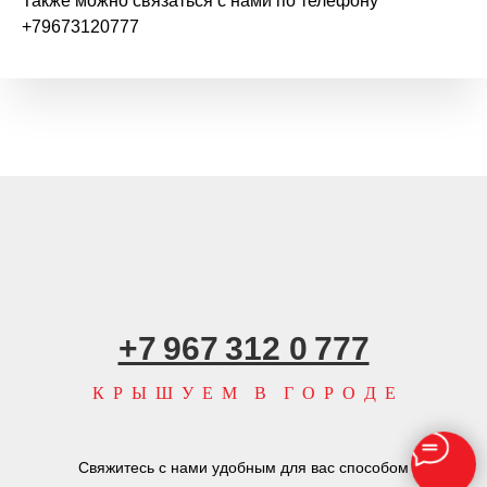
Также можно связаться с нами по телефону
+79673120777
+7 967 312 0 777
К Р Ы Ш У Е М В Г О Р О Д Е
Свяжитесь с нами удобным для вас способом