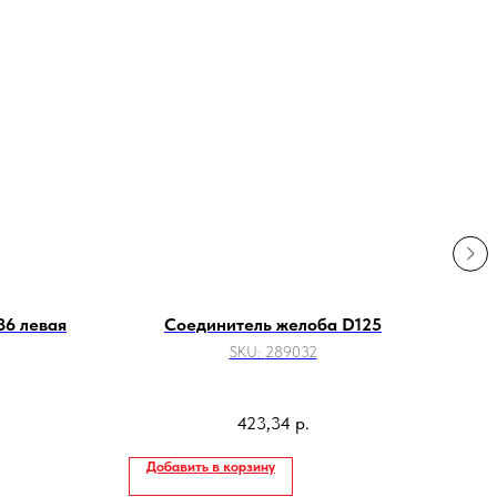
86 левая
Соединитель желоба D125
SKU:
289032
423,34
р.
Добавить в корзину
До