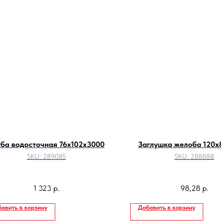
уба водосточная 76х102х3000
Заглушка желоба 120х
SKU:
289085
SKU:
288888
1 323
р.
98,28
р.
авить в корзину
Добавить в корзину