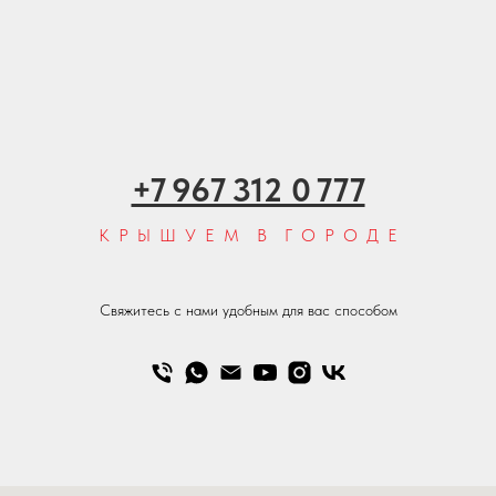
+7 967 312 0 777
К Р Ы Ш У Е М В Г О Р О Д Е
Свяжитесь с нами удобным для вас способом