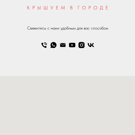
К Р Ы Ш У Е М В Г О Р О Д Е
Свяжитесь с нами удобным для вас способом