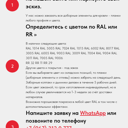
эскиз.
У нас можно заказать все доборные элементы для кровли - планки
любого профиля и цвета.
Определитесь с цветом по RAL или
RR >>
В наличии следующие цвета:
RAL 1014 RAL 5005 RAL 7024 RAL 1015 RAL 6002 RAL 8017 RAL
3005 RAL 6005 RAL 9003 RAL 3009 RAL 7004 RAL 9004 RAL
3011 RAL 7005 RAL 9006
RR 32 RR 11 RR 29
Другие цвета и покрытия - под заказ
Если вы выбираете цвет из складских позиций, то планки
(доборные элементы и отливы) можно забрать на следующий день.
Заборные колпаки и дымники делаем в течение 5 рабочих дней.
Если цвет заказной, то срок изготовления индивидуальный, но в
любом случае увеличивается на 1-3 недели за счёт доставки
материалов.
Возможна порошковая покраска в любой цвет RAL в том числе с
дополнительными эффектами.
Напишите заявку на
WhatsApp
или
позвоните по телефону